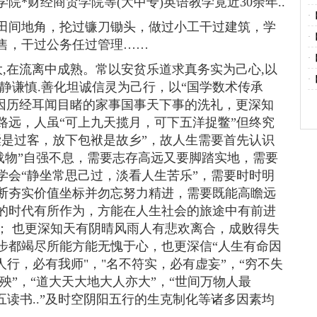
*财经商贸学院等(大中专)英语教学竟近30余年..
·
田间地角，抡过镰刀锄头，做过小工干过建筑，学
·
售，干过公务任过管理……
·
大,在流离中成熟。常以安贫乐道求真务实为己心,以
·
静谦慎.善化坦诚信灵为己行，以“国学数术传承
 因历经耳闻目睹的家事国事天下事的洗礼，更深知
路远，人虽“可上九天揽月，可下五洋捉鳖”但终究
囊是过客，放下包袱是故乡”，故人生需要首先认识
载物”自强不息，需要志存高远又要脚踏实地，需要
学会“静坐常思己过，淡看人生苦乐”，需要时时明
断夯实价值坐标并勿忘努力精进，需要既能高瞻远
的时代有所作为，方能在人生社会的旅途中有前进
； 也更深知天有阴晴风雨人有悲欢离合，成败得失
步都竭尽所能方能无愧于心，也更深信“人生有命因
人行，必有我师"，"名不符实，必有虚妄”，“穷不失
殃”，“道大天大地大人亦大”，“世间万物人最
五读书..”及时空阴阳五行的生克制化等诸多因素均