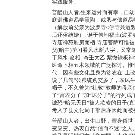
实践服务。
普醍山人者,生来运舛而有幸，自
庭训佛道易学熏陶，或夙与佛道易学
（解放前父亲为波罗寺<佛寺兼道观
后还俗结婚）, 诞于佛地福土(波
寺庙禅苑厢房而栖,寺庙菩萨可惜被后
父(暗中)学习看风水断八字，又常随
于风水.命相. 奇壬太乙.紫微铁板
医命卜相五术领域的广泛探讨。惟惜
代，因有些文化且身为贫农在“土改
说了几句“公粮统购交多了，农民生活
帽子，不久曾为“社教”教师的母亲
了“富农分子”加“坏分子”的行列
诚恐“暗无天日”被人欺凌的日子(
考入了县文化局干部后亦因此而被
普醍山人者，出生山野，寄身俗世
变应变、热衷自然“信而不迷”之人。