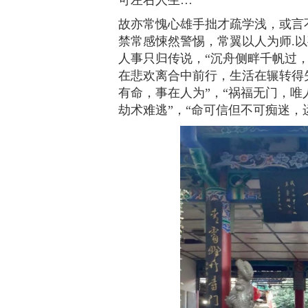
可左右人生…
故亦常愧心雄手拙才疏学浅，或言
禁常感悚然警惕，常翼以人为师.以
人事只归传说，“沉舟侧畔千帆过，
在悲欢离合中前行，生活在辗转得失
有命，事在人为”，“祸福无门，唯
劫术难逃”，“命可信但不可痴迷，运