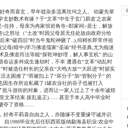
幼好奇而喜玄，早年驳杂多流离坎坷之人。 幼蒙先辈
玄妙数术有缘？于“文革”中生于玄门易道'之农家
>住持，母亲为冉家坝岩角寺<郄家祠>居士，解放
罗寺)之胜址（"土改"时因父母居无住处故由政府分给
来“破四旧”时当牛鬼蛇神砸了..),伺稍长即常伴祖
父母(暗中)学习佛道儒家“圣谕”经书圣典,尤为痴迷
神术及佛道符法等能“探乾坤妙理，解人事玄机” 的山
命运多舛或生逢劫时，不幸 遭遇在“文革”动乱时
”时被选任村长的父亲在“大鸣大放”“大跃进”时据实
太困难了”而被扣上了“坏分子”加“管制分子” 的
也因生存所迫私藏了1罐农业社的谷子也被打入
成了批斗游街的对象，进而让一家人过上了十余年诚煌
直至文革结束.拔乱返正)……甚至于本人高中毕业时
褫夺了资格……
·
，好奇不羁喜自由之人，亦随缘不变重缘守诚并识
·
 自1988毕业先后任职西双版纳勐海县职业/农业中
·