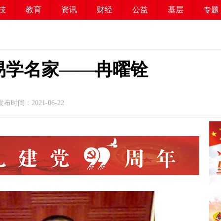
技
教育
资讯
财经
公益
基层
专题
易学名家——冉曜铨
时间：2021-06-22