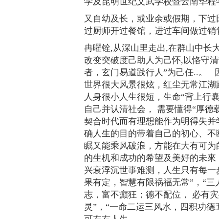
学及昆明世纪文武学校暨云南华程学院
又自幼及长，或业余或假期，下过
过厨师开过餐馆，进过车间做过销
冉曜铨,从深山里走出,在群山中长
改变突破度己助人为己怀,以恪守清
者，玄门易道践行人”为己任..。
世界很大风景很炫，红尘无常江湖
人身很小人生很短，生命“背上行
自己并认清社会， 需要懂得“厚德
契合时代而有理想能作为明得失并
确人生的目的带着自己的初心、不
瞩又能乘风破浪，方能在大有可为
的生机和成功的希望及美好的未來
兴衰浮沉世事难测，人生只有每一
果有定，智慧有限祸福无常”，“三
志，富不癫狂；德不配位， 必有灾
灵”，“一命二运三风水，四积功德