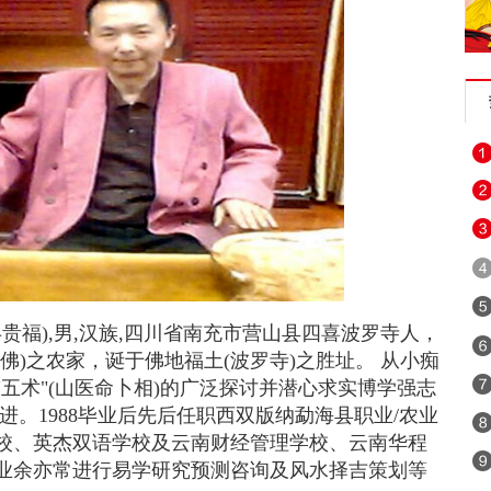
:冉贵福),男,汉族,四川省南充市营山县四喜波罗寺人，
道母佛)之农家，诞于佛地福土(波罗寺)之胜址。 从小痴
五术"(山医命卜相)的广泛探讨并潜心求实博学强志
进。1988毕业后先后任职西双版纳勐海县职业/农业
校、英杰双语学校及云南财经管理学校、云南华程
业余亦常进行易学研究预测咨询及风水择吉策划等