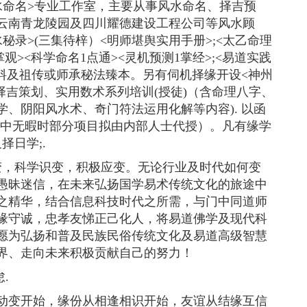
风水命名>专业工作室，主要从事风水命名、择吉预
云南青龙陵园及四川耀德建设工程公司等风水顾
秘录>(三集待梓）<明师堪舆实用手册>;<太乙命理
观><科学命名1点通><灵机预测1掌经>;<易道实践
资料及祖传或师承秘法臻本。另有伺机择缘开设<神州
择吉策划、实用数术系列培训(授徒)（含命理八字、
、阴阳风水术、奇门符法运用化解等内容). 以函
忙中无暇时部分项目拟由内部人士代授）。凡有缘学
择日学;.
变，科学识变，积极应变。无论行业及时代如何变
愚昧迷信，在未来弘扬国学易术传统文化的旅途中
之精华，结合信息科技时代之所需，与门中同道师
缘守诚，忠孝友悌正己化人，将易道佛学及现代科
愿为弘扬和普及民族民俗传统文化及易道高级智慧
界、走向未来积极贡献自己的努力！
.
动变开始，缘份从相逢相识开始，友谊从结缘互信