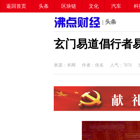
返回首页
头条
区块链
文化
汽车
科
| 头条
玄门易道倡行者
来源：本网 作者：佚名 人气：
7876
发布