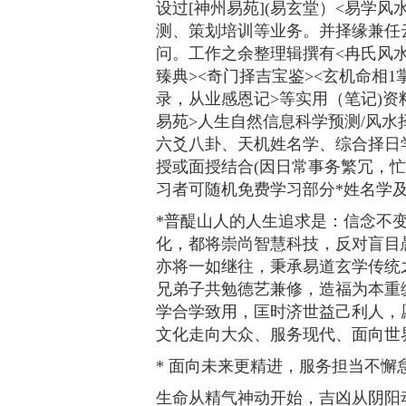
设过[神州易苑](易玄堂）<易学
测、策划培训等业务。并择缘兼任
问。工作之余整理辑撰有<冉氏风水
臻典><奇门择吉宝鉴><玄机命相1掌
录，从业感恩记>等实用（笔记)
易苑>人生自然信息科学预测/风水
六爻八卦、天机姓名学、综合择日学
授或面授结合(因日常事务繁冗，
习者可随机免费学习部分*姓名学及
*普醍山人的人生追求是：信念不
化，都将崇尚智慧科技，反对盲目
亦将一如继往，秉承易道玄学传统
兄弟子共勉德艺兼修，造福为本重
学合学致用，匡时济世益己利人，
文化走向大众、服务现代、面向世
* 面向未来更精进，服务担当不懈怠
生命从精气神动开始，吉凶从阴阳