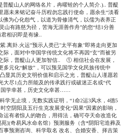
是普醍山人的网络名片，冉曜铨的个人简介.).. 普醍
里愿未来铭记奋斗历程勿忘践行使命，愿余生“淡看
“以佛为心化怨气，以道为骨修清气，以儒为表养正
“灵山有路慈为径，苦海无涯善作舟”的您“结1分善
与君相识即是有缘..
紫.离卦.火运”预示人类已"太平有象"即将走向更加
之际，面对中华国学传统文化将不再因“玄”而被另
际，普醍山人更加智信.. ① 相信社会在发展，
更多元化“解放”，可以预见国学文化民族传统中
更加凸显其历史文明价值和启示之光，普醍山人谨愿若
光大尽1点力所能及的传承践行或破迷正名或“代
，国学幸甚，历史文化幸甚……
科学无止境，无数实践证明，“1命2运3风水，4德5
诸多时空阴阳及五行生克发展变化“因果”因素的影响，
命运有者惊人的吻合，用得法，确可夺天命改造化
易苑](奇易风水命名馆）预测服务（含*阴阳宅造葬及
百事预测咨询、科学取名 改名、合婚安香、择吉策