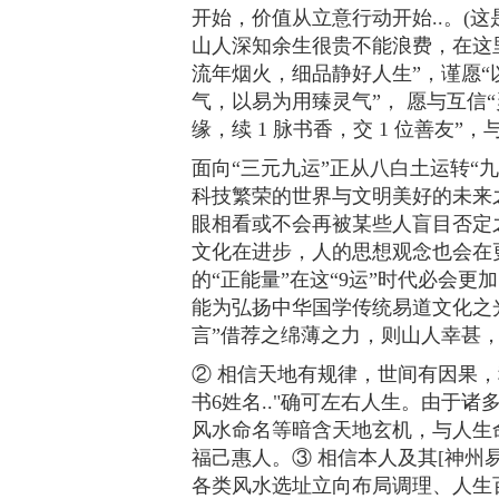
开始，价值从立意行动开始..。(这
山人深知余生很贵不能浪费，在这
流年烟火，细品静好人生”，谨愿
气，以易为用臻灵气”， 愿与互信
缘，续 1 脉书香，交 1 位善友”，
面向“三元九运”正从八白土运转“九
科技繁荣的世界与文明美好的未来
眼相看或不会再被某些人盲目否定之
文化在进步，人的思想观念也会在
的“正能量”在这“9运”时代必会
能为弘扬中华国学传统易道文化之
言”借荐之绵薄之力，则山人幸甚
② 相信天地有规律，世间有因果，
书6姓名.."确可左右人生。由于
风水命名等暗含天地玄机，与人生
福己惠人。③ 相信本人及其[神州
各类风水选址立向布局调理、人生