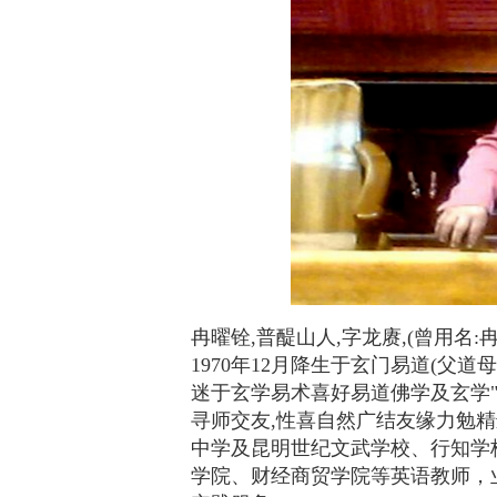
冉曜铨,普醍山人,字龙赓,(曾用名
1970年12月降生于玄门易道(父
迷于玄学易术喜好易道佛学及玄学"
寻师交友,性喜自然广结友缘力勉精
中学及昆明世纪文武学校、行知学
学院、财经商贸学院等英语教师，