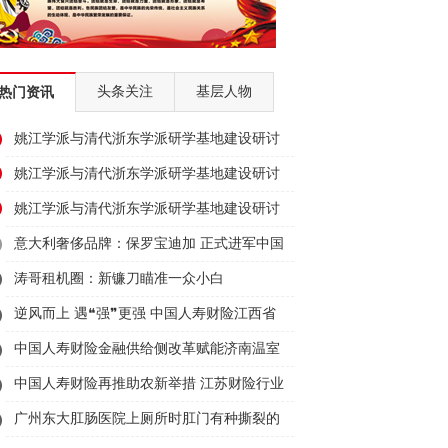
头条关注
基层人物
热门资讯
姚江学派与清代浙东学派研学基地建设研讨
会举行
姚江学派与清代浙东学派研学基地建设研讨
会举行
姚江学派与清代浙东学派研学基地建设研讨
会举行
意大利奢侈品牌：保罗宝迪加 正式进军中国
鞋履市场
涛哥租机圈：新镰刀瞄准一众小白
逆风而上 遇❝强❞更强 中国人寿财险江西省
分公司全力应对 强对流天气
中国人寿财险金融供给侧改革赋能济南温室
蔬菜大棚产业
中国人寿财险再推助农新举措 江苏财险行业
首单百合产量保险落地无锡宜兴
广州东大肛肠医院上厕所时肛门有种撕裂的