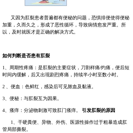
又因为肛裂患者普遍都有便秘的问题，恐惧排便使得便秘
加重，久而久之，形成了恶性循环，导致病情愈发严重。所
以，及时就医才是正确的解决方式。
如何判断是否患有肛裂
1、周期性疼痛：是肛裂的主要症状，刀割样痛/灼痛，便后短
时间内缓解，后又出现剧烈疼痛，持续半小时至数小时。
2 、便血：色鲜红，感染后可见脓血及黏液。
3、便秘：与肛裂互为因果。
4、瘙痒：分泌物刺激可致肛门瘙痒。
引发肛裂的原因
1、干硬粪便、异物、外伤、医源性操作过于粗暴造成肛
管局部撕裂。