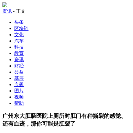
资讯
• 正文
头条
区块链
文化
汽车
科技
教育
资讯
财经
公益
基层
专题
图片
视频
帮助
广州东大肛肠医院上厕所时肛门有种撕裂的感觉、
还有血迹，那你可能是肛裂了