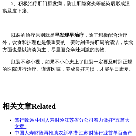
5、积极治疗肛门原发病，防止肛隐窝炎等感染后形成溃
疡及皮下瘘。
肛裂的治疗原则就是
早发现早治疗
，除了积极配合治疗
外，饮食和护理也是很重要的，要时刻保持肛周的清洁，饮食
方面也是以清淡为主，尽量避免辛辣刺激的食物。
肛裂不容小视，如果不小心患上了肛裂一定要及时到正规
的医院进行治疗。谨遵医嘱，养成良好习惯，才能早日康复。
相关文章
Related
笃行致远 中国人寿财险江苏省分公司着力做好“五篇大
文章”
中国人寿财险再推助农新举措 江苏财险行业首单百合产