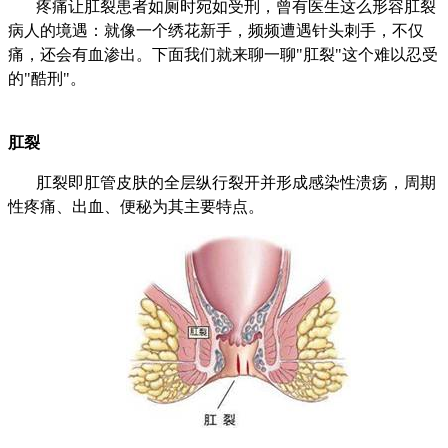
疼痛让肛裂患者如厕时宛如受刑，曾有医生这么形容肛裂
病人的境遇：就像一个绣花新手，频频遭遇针头刺手，不仅
痛，还会有血渗出。下面我们就来聊一聊"肛裂"这个难以忍受
的"酷刑"。
肛裂
肛裂即肛管皮肤的全层纵行裂开并形成感染性溃疡，周期
性疼痛、出血、便秘为其主要特点。