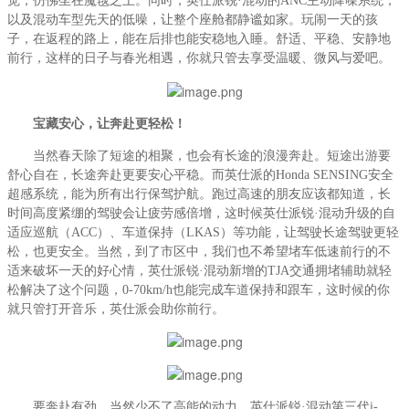
觉，仿佛坐在魔毯之上。同时，英仕派锐·混动的ANC主动降噪系统，
以及混动车型先天的低噪，让整个座舱都静谧如家。玩闹一天的孩
子，在返程的路上，能在后排也能安稳地入睡。舒适、平稳、安静地
前行，这样的日子与春光相遇，你就只管去享受温暖、微风与爱吧。
宝藏安心，让奔赴更轻松！
当然春天除了短途的相聚，也会有长途的浪漫奔赴。短途出游要
舒心自在，长途奔赴更要安心平稳。而英仕派的Honda SENSING安全
超感
系统
，能为所有出行保驾护航。跑过高速的朋友应该都知道，长
时间高度紧绷的驾驶会让疲劳感倍增，这时候英仕派锐·混动升级的自
适应巡航（ACC）、车道保持（
LKAS
）等功能，让驾驶长途驾驶更轻
松，也更安全。当然，到了市区中，我们也不希望堵车低速前行的不
适来破坏一天的好心情，英仕派锐·混动新增的TJA交通拥堵辅助就轻
松解决了这个问题，0-70km/h也能完成车道保持和跟车，这时候的你
就只管打开音乐，英仕派会助你前行。
要奔赴有劲，当然少不了高能的动力。英仕派锐·混动第三代i-