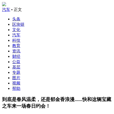
汽车
• 正文
头条
区块链
文化
汽车
科技
教育
资讯
财经
公益
基层
专题
图片
视频
帮助
到底是春风温柔，还是郁金香浪漫......快和这辆宝藏
之车来一场春日约会！