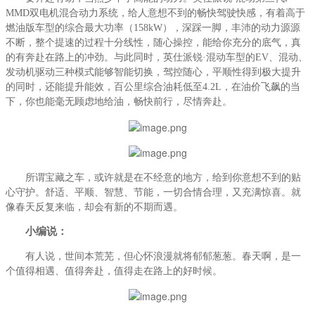
MMD双电机混合动力系统，给人意想不到的畅快驾驶快感，有着高于
燃油版车型的综合最大功率（158kW），深踩一脚，丰沛的动力源源
不断，整个提速的过程十分线性，随心操控，能给你充分的底气，真
的有奔赴在路上的冲劲。与此同时，英仕派锐·混动车型的EV、混动、
发动机驱动三种模式能够智能切换，驾控随心，平顺性得到极大提升
的同时，还能提升能效，百公里综合油耗低至4.2L，在油价飞飙的当
下，你也能毫无顾虑地给油，畅快前行，尽情奔赴。
所谓宝藏之车，或许就是在不经意的地方，给到你意想不到的贴
心守护。舒适、平顺、智慧、节能，一切合情合理，又充满惊喜。就
像春天反复来临，却会有新的不期而遇。
小编说：
有人说，世间本荒芜，但心怀浪漫就将郁郁葱葱。春天啊，是一
个值得相遇、值得奔赴，值得走在路上的好时候。