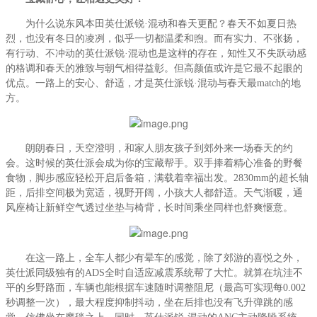
为什么说东风本田英仕派锐·混动和春天更配？春天不如夏日热
烈，也没有冬日的凌冽，似乎一切都温柔和煦。而有实力、不张扬，
有行动、不冲动的英仕派锐·混动也是这样的存在，知性又不失跃动感
的格调和春天的雅致与朝气相得益彰。但高颜值或许是它最不起眼的
优点。一路上的安心、舒适，才是英仕派锐·混动与春天最match的地
方。
朗朗春日，天空澄明，和家人朋友孩子到郊外来一场春天的约
会。这时候的英仕派会成为你的宝藏帮手。双手捧着精心准备的野餐
食物，脚步感应轻松开启后备箱，满载着幸福出发。2830mm的超长轴
距，后排空间极为宽适，视野开阔，小孩大人都舒适。天气渐暖，通
风座椅让新鲜空气透过坐垫与椅背，长时间乘坐同样也舒爽惬意。
在这一路上，全车人都少有晕车的感觉，除了郊游的喜悦之外，
英仕派同级独有的ADS全时自适应减震系统帮了大忙。就算在坑洼不
平的乡野路面，车辆也能根据车速随时调整阻尼（最高可实现每0.002
秒调整一次），最大程度抑制抖动，坐在后排也没有飞升弹跳的感