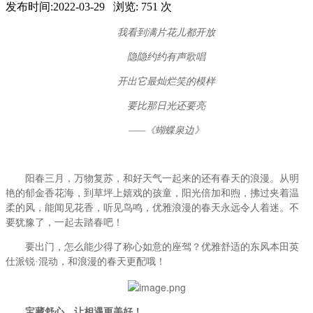
发布时间:
2022-03-29
浏览:
751
次
我看到满片花儿都开放
隐隐约约有声歌唱
开出它最灿烂笑的模样
要比那日光还要亮
——《蝴蝶泉边》
阳春三月，万物复苏，和好天气一起来的还有春天的浪漫。从明
艳的郁金香花海，到草坪上嬉戏的孩童，阳光倍加和煦，拂过夹着温
柔的风，能闻见花香，听见鸟鸣，优雅浪漫的春天永远令人着迷。不
要犹豫了，一起去踏春吧！
要出门，怎么能少得了称心如意的座驾？优雅舒适的东风本田英
仕派锐·混动，和浪漫的春天更配哦！
宝藏舒心，让相遇更美好！