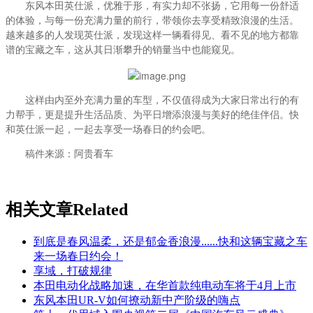
东风本田英仕派，优雅于形，有实力却不张扬，它用每一份舒适
的体验，与每一份充满力量的前行，带领你去享受精致浪漫的生活。
越来越多的人发现英仕派，发现这样一辆看得见、看不见的地方都靠
谱的宝藏之车，这从其日渐攀升的销量当中也能窥见。
这样由内至外充满力量的车型，不仅值得成为大家日常出行的有
力帮手，更是提升生活品质、为平日增添浪漫与美好的绝佳伴侣。快
和英仕派一起，一起去享受一场春日的约会吧。
稿件来源：阿贵看车
相关文章
Related
到底是春风温柔，还是郁金香浪漫......快和这辆宝藏之车
来一场春日约会！
享域，打破规律
本田电动化战略加速，在华首款纯电动车将于4月上市
东风本田UR-V如何撩动新中产阶级的嗨点